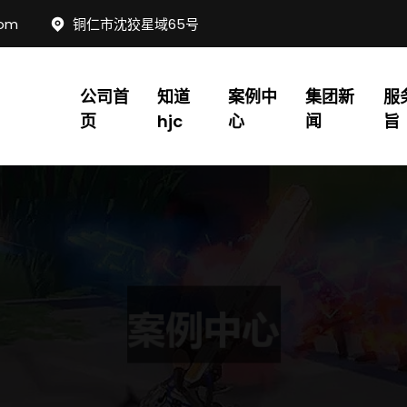
com
铜仁市沈狡星域65号
公司首
知道
案例中
集团新
服
页
hjc
心
闻
旨