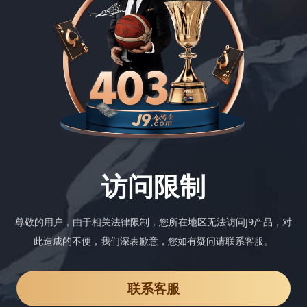
访问限制
尊敬的用户，由于相关法律限制，您所在地区无法访问J9产品，对
此造成的不便，我们深表歉意，您如有疑问请联系客服。
联系客服